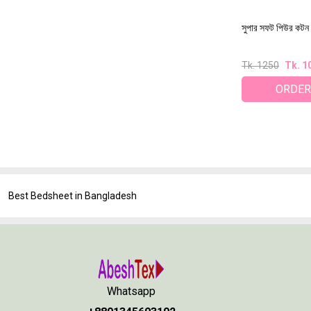
সুপার সফট পিউর কটন
Tk. 1250
Tk. 1
ORDER
Best Bedsheet in Bangladesh
Whatsapp