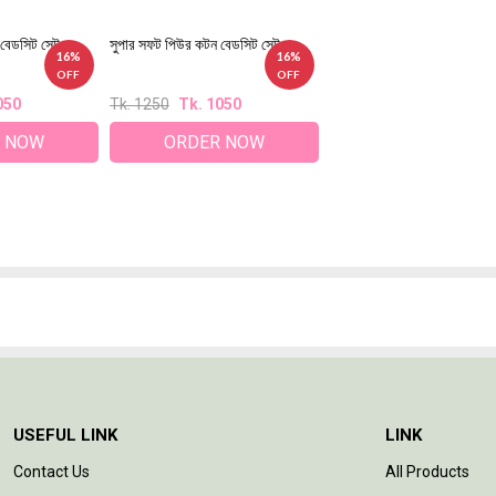
 বেডসিট সেট
সুপার সফট পিউর কটন বেডসিট সেট
16%
16%
OFF
OFF
050
Tk. 1250
Tk. 1050
 NOW
ORDER NOW
USEFUL LINK
LINK
Contact Us
All Products