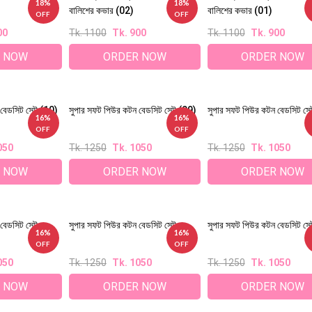
18%
18%
বালিশের কভার (02)
বালিশের কভার (01)
OFF
OFF
00
Tk. 1100
Tk. 900
Tk. 1100
Tk. 900
 NOW
ORDER NOW
ORDER NOW
 বেডসিট সেট (10)
সুপার সফট পিউর কটন বেডসিট সেট (09)
সুপার সফট পিউর কটন বেডসিট স
16%
16%
OFF
OFF
050
Tk. 1250
Tk. 1050
Tk. 1250
Tk. 1050
 NOW
ORDER NOW
ORDER NOW
 বেডসিট সেট
সুপার সফট পিউর কটন বেডসিট সেট
সুপার সফট পিউর কটন বেডসিট সে
16%
16%
OFF
OFF
050
Tk. 1250
Tk. 1050
Tk. 1250
Tk. 1050
 NOW
ORDER NOW
ORDER NOW